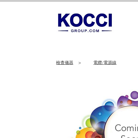
檢查儀器
>
電纜/電源線