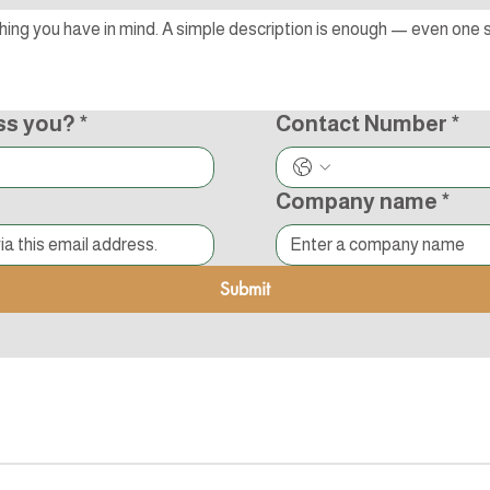
ss you?
*
Contact Number
*
Company name
*
Submit