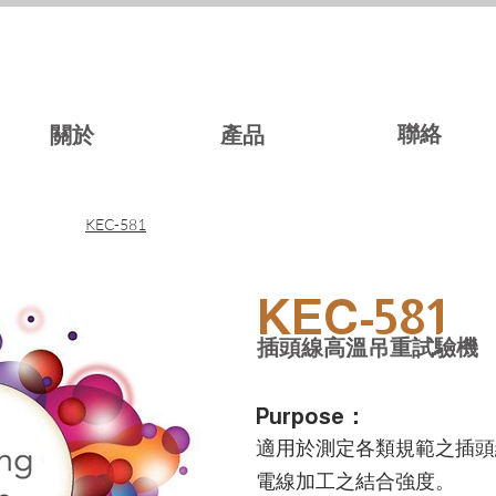
聯絡
關於
產品
KEC-581
KEC-581
插頭線高溫吊重試驗機
Purpose
：
適用於測定各類規範之插頭
電線加工之結合強度。