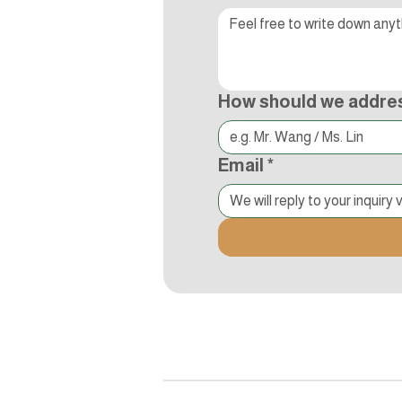
How should we addre
Email
*
追蹤Kocci