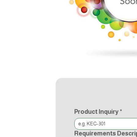
Product Inquiry
*
Requirements Descri