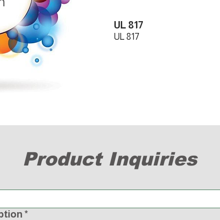
UL 817
UL 817
Product Inquiries
ption
*