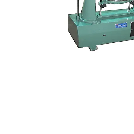
追蹤Kocci
© 2015-2018 Kocci Int'l Inc. All Right