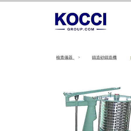
​檢查儀器
>
鑄造砂鑄造機