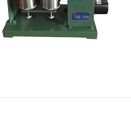
追蹤Kocci
© 2015-2018 Kocci Int'l Inc. All Rights Reserved