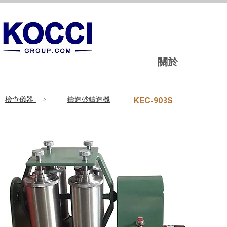
關於
​檢查儀器
>
鑄造砂鑄造機
KEC-903S