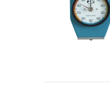
追蹤Kocci
© 2015-2018 Kocci Int'l Inc. All Right