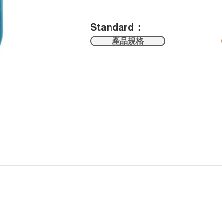
Standard：
產品規格
s Reserved