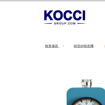
​檢查儀器
>
鑄造砂鑄造機