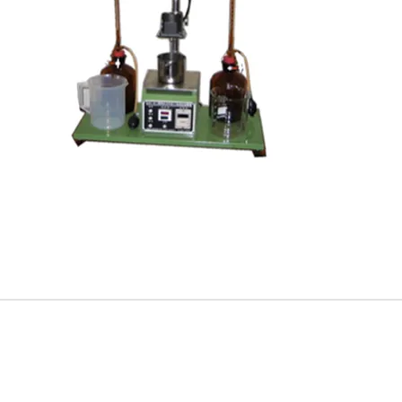
追蹤Kocci
© 2015-2018 Kocci Int'l Inc. All Rights Reserved