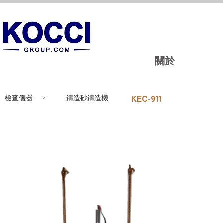
關於
​檢查儀器
>
鑄造砂鑄造機
KEC-911