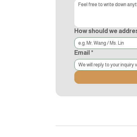
How should we addre
Email
*
追蹤Kocci
© 2015-2018 Kocci Int'l Inc. All Right