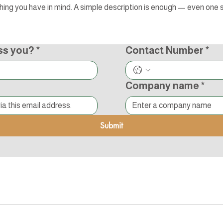
ss you?
*
Contact Number
*
Company name
*
Submit
s Reserved