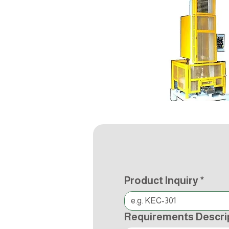
Product Inquiry
*
Requirements Descri