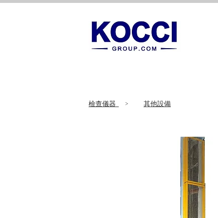
​檢查儀器
>
其他設備