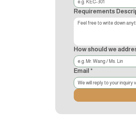
Requirements Descri
How should we addre
Email
*
追蹤Kocci