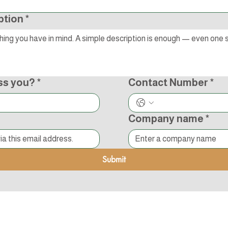
ption
*
ss you?
*
Contact Number
*
Company name
*
Submit