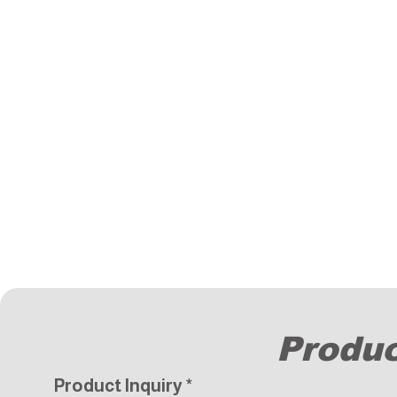
Produc
Product Inquiry
*