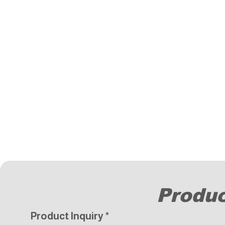
Produc
Product Inquiry
*