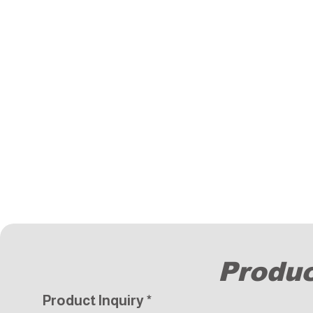
Produc
Product Inquiry
*