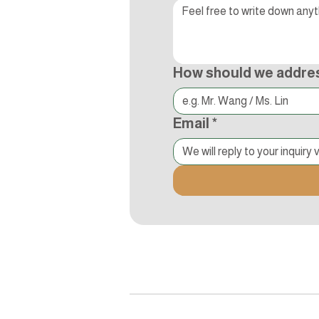
How should we addre
Email
*
追蹤Kocci
© 2015-2018 Kocci Int'l Inc. All Right