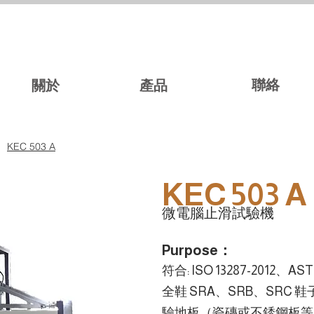
聯絡
關於
產品
KEC 503 A
KEC 503 A
微電腦止滑試驗機
Purpose：
符合: ISO 13287-2012、A
全鞋 SRA、SRB、SRC
驗地板（瓷磚或不銹鋼板等）