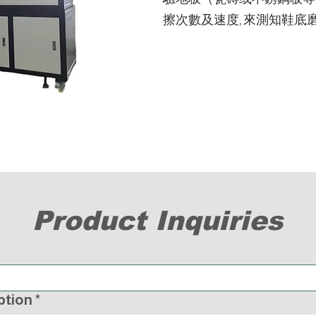
擦次數及速度, 來測知鞋底磨
Product Inquiries
ption
*