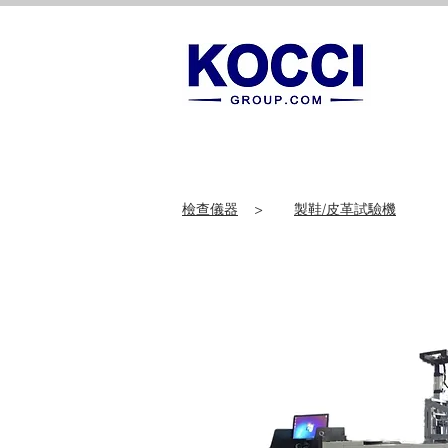
檢查儀器
>
製鞋/皮革試驗機