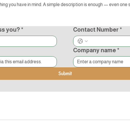
ss you?
*
Contact Number
*
Company name
*
Submit
s Reserved