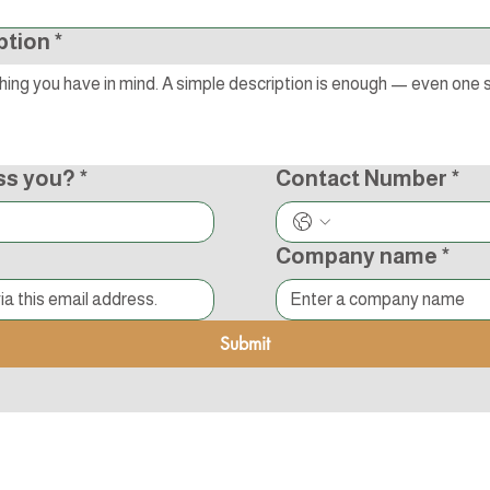
ption
*
ss you?
*
Contact Number
*
Company name
*
Submit