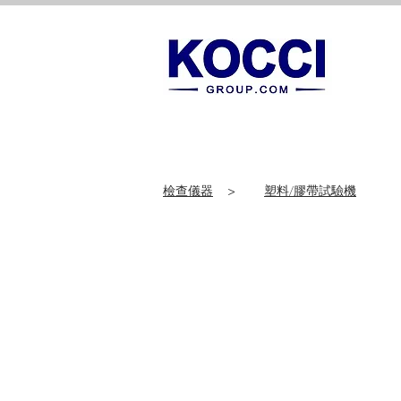
檢查儀器
>
塑料/膠帶試驗機