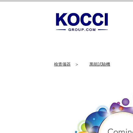
檢查儀器
>
萬能試驗機