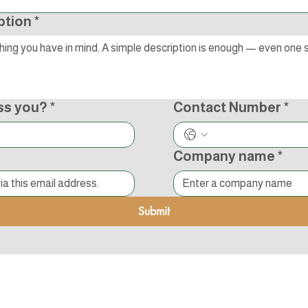
ption
*
ss you?
*
Contact Number
*
Company name
*
Submit