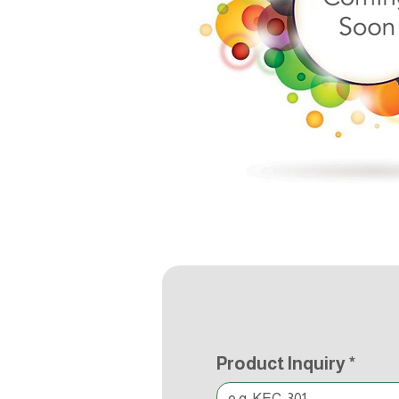
Product Inquiry
*