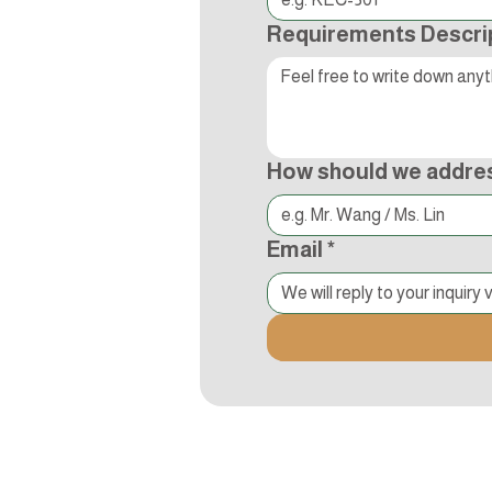
Requirements Descri
How should we addre
Email
*
追蹤Kocci