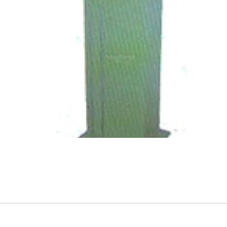
追蹤Kocci
© 2015-2018 Kocci Int'l Inc. All Rights Reserved