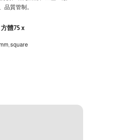
、品質管制。
 方體75 x
 mm, square