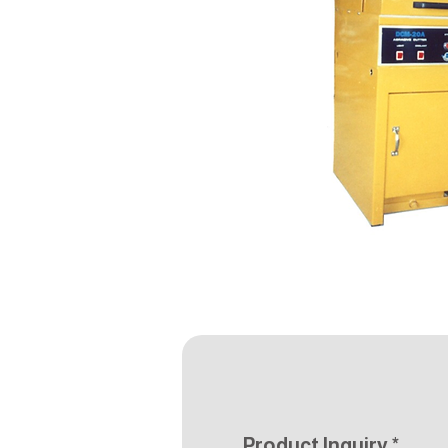
Product Inquiry
*