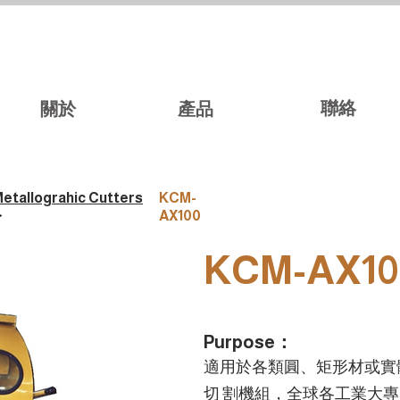
聯絡
關於
產品
etallograhic Cutters
KCM-
>
AX100
KCM-AX10
Purpose：
適用於各類圓、矩形材或實體
切 割機組，全球各工業大