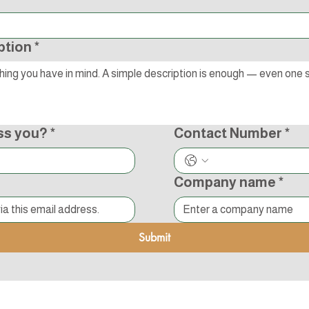
ption
*
ss you?
*
Contact Number
*
Company name
*
Submit